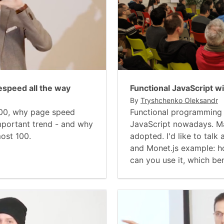
espeed all the way
Functional JavaScript 
By
Tryshchenko Oleksandr
100, why page speed
Functional programming i
mportant trend - and why
JavaScript nowadays. Ma
ost 100.
adopted. I'd like to tal
and Monet.js example: h
can you use it, which ben