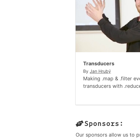
Transducers
By
Jan Hrubý
Making .map & .filter e
transducers with .reduc
Sponsors:
Our sponsors allow us to p