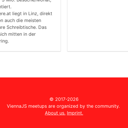
tiert.
e.at liegt in Linz, direkt
en auch die meisten
ihre Schreibtische. Das
ich mitten in der
ing.
© 2017-2026
ViennaJS meetups are organized by the community.
About us.
Imprint.