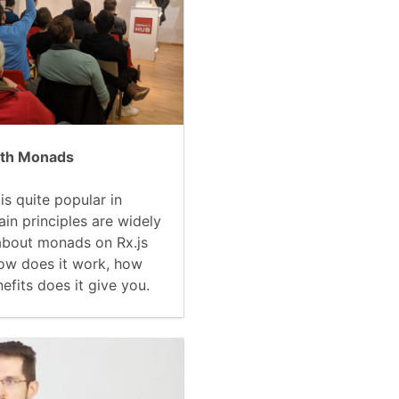
with Monads
s quite popular in
in principles are widely
k about monads on Rx.js
ow does it work, how
efits does it give you.