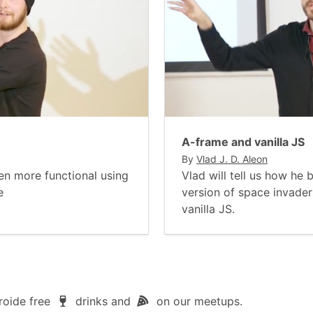
A-frame and vanilla JS
By
Vlad J. D. Aleon
ven more functional using
Vlad will tell us how he 
e
version of space invade
vanilla JS.
roide free
drinks and
on our meetups.