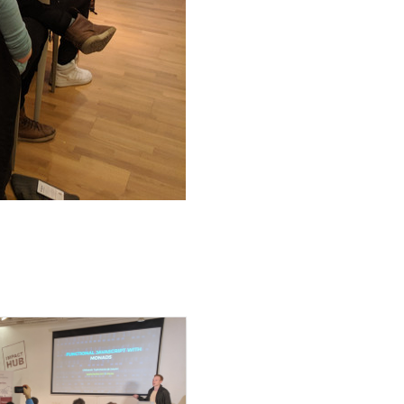
Oleksandr talks about Monads